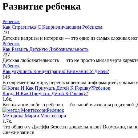
Развитие ребенка
Ребенок
Как Справиться С Капризничающим Ребенком
231
Детские капризы и истерики — это одно из самых сложных исп
Ребенок
Как Развить Детскую Любознательность
227
Детская любознательность — это не просто милая черта хара
Ребенок
Как улучшить Концентрацию Внимания У Детей?
146
В современном мире, перенасыщенном информацией, яркими в
Ребенок
Когда И Как Приучать Детей К Горшку?
1.6к.
Воспитание любого ребенка — большой вызов для родителей. 
Ребенок
Методика Марии Монтессори
1.7к.
Что общего у Джеффа Безоса и дошкольников? Возможно, на по
Свежие записи