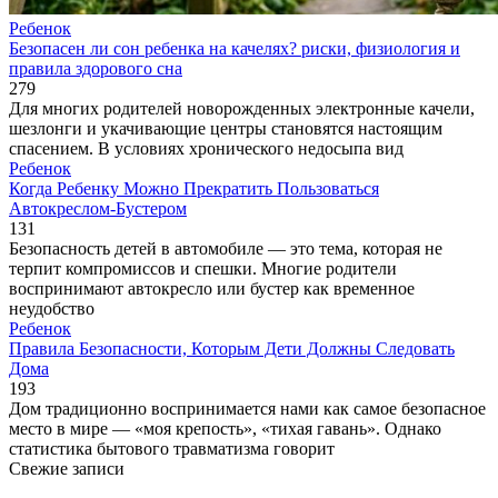
Ребенок
Безопасен ли сон ребенка на качелях? риски, физиология и
правила здорового сна
279
Для многих родителей новорожденных электронные качели,
шезлонги и укачивающие центры становятся настоящим
спасением. В условиях хронического недосыпа вид
Ребенок
Когда Ребенку Можно Прекратить Пользоваться
Автокреслом-Бустером
131
Безопасность детей в автомобиле — это тема, которая не
терпит компромиссов и спешки. Многие родители
воспринимают автокресло или бустер как временное
неудобство
Ребенок
Правила Безопасности, Которым Дети Должны Следовать
Дома
193
Дом традиционно воспринимается нами как самое безопасное
место в мире — «моя крепость», «тихая гавань». Однако
статистика бытового травматизма говорит
Свежие записи