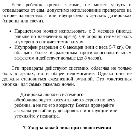
Если ребенок кричит часами, не может уснуть и
отказывается от еды, допустимо использование препаратов на
основе парацетамола или ибупрофена в детских дозировках
(сиропы или свечи).
Парацетамол можно использовать с 3 месяцев (иногда
раньше по назначению врача). Он хорошо снимает боль
и умеренно снижает температуру.
Ибупрофен разрешен с 6 месяцев (или с веса 5-7 кг). Он
обладает более выраженным противовоспалительным
эффектом и действует дольше (до 8 часов).
Эти препараты действуют системно, облегчая не только
боль в деснах, но и общее недомогание. Однако они не
должны становиться ежедневной рутиной. Это «экстренная
кнопка» для самых тяжелых ночей.
Дозировка любого системного
обезболивающего рассчитывается строго по весу
ребенка, а не по его возрасту. Всегда проверяйте
актуальную таблицу дозировок в инструкции или
уточняйте у педиатра.
7. Уход за кожей лица при слюнотечении