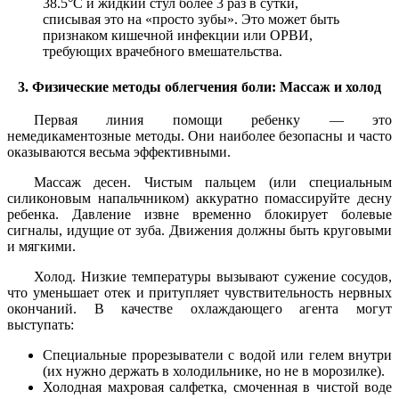
38.5°C и жидкий стул более 3 раз в сутки,
списывая это на «просто зубы». Это может быть
признаком кишечной инфекции или ОРВИ,
требующих врачебного вмешательства.
3. Физические методы облегчения боли: Массаж и холод
Первая линия помощи ребенку — это
немедикаментозные методы. Они наиболее безопасны и часто
оказываются весьма эффективными.
Массаж десен. Чистым пальцем (или специальным
силиконовым напальчником) аккуратно помассируйте десну
ребенка. Давление извне временно блокирует болевые
сигналы, идущие от зуба. Движения должны быть круговыми
и мягкими.
Холод. Низкие температуры вызывают сужение сосудов,
что уменьшает отек и притупляет чувствительность нервных
окончаний. В качестве охлаждающего агента могут
выступать:
Специальные прорезыватели с водой или гелем внутри
(их нужно держать в холодильнике, но не в морозилке).
Холодная махровая салфетка, смоченная в чистой воде