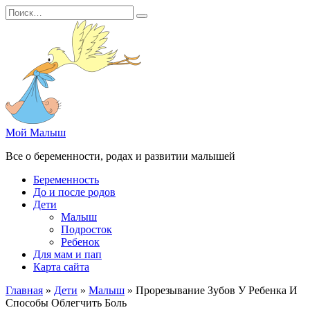
Перейти
Search
к
for:
содержанию
Мой Малыш
Все о беременности, родах и развитии малышей
Беременность
До и после родов
Дети
Малыш
Подросток
Ребенок
Для мам и пап
Карта сайта
Главная
»
Дети
»
Малыш
»
Прорезывание Зубов У Ребенка И
Способы Облегчить Боль