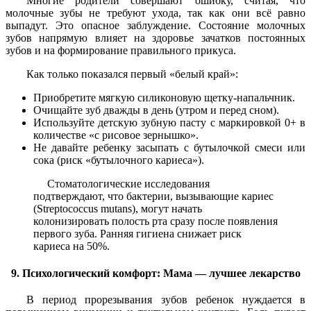
Многие родители совершают ошибку, считая, что
молочные зубы не требуют ухода, так как они всё равно
выпадут. Это опасное заблуждение. Состояние молочных
зубов напрямую влияет на здоровье зачатков постоянных
зубов и на формирование правильного прикуса.
Как только показался первый «белый край»:
Приобретите мягкую силиконовую щетку-напальчник.
Очищайте зуб дважды в день (утром и перед сном).
Используйте детскую зубную пасту с маркировкой 0+ в
количестве «с рисовое зернышко».
Не давайте ребенку засыпать с бутылочкой смеси или
сока (риск «бутылочного кариеса»).
Стоматологические исследования
подтверждают, что бактерии, вызывающие кариес
(Streptococcus mutans), могут начать
колонизировать полость рта сразу после появления
первого зуба. Ранняя гигиена снижает риск
кариеса на 50%.
9. Психологический комфорт: Мама — лучшее лекарство
В период прорезывания зубов ребенок нуждается в