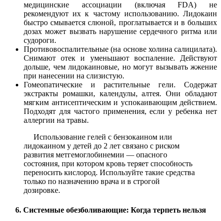
медицинские ассоциации (включая FDA) не
рекомендуют их к частому использованию. Лидокаин
быстро смывается слюной, проглатывается и в больших
дозах может вызвать нарушение сердечного ритма или
судороги.
Противовоспалительные (на основе холина салицилата).
Снимают отек и уменьшают воспаление. Действуют
дольше, чем лидокаиновые, но могут вызывать жжение
при нанесении на слизистую.
Гомеопатические и растительные гели. Содержат
экстракты ромашки, календулы, алтея. Они обладают
мягким антисептическим и успокаивающим действием.
Подходят для частого применения, если у ребенка нет
аллергии на травы.
Использование гелей с бензокаином или
лидокаином у детей до 2 лет связано с риском
развития метгемоглобинемии — опасного
состояния, при котором кровь теряет способность
переносить кислород. Используйте такие средства
только по назначению врача и в строгой
дозировке.
6. Системные обезболивающие: Когда терпеть нельзя