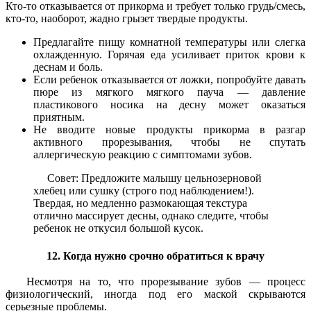
Кто-то отказывается от прикорма и требует только грудь/смесь,
кто-то, наоборот, жадно грызет твердые продукты.
Предлагайте пищу комнатной температуры или слегка
охлажденную. Горячая еда усиливает приток крови к
деснам и боль.
Если ребенок отказывается от ложки, попробуйте давать
пюре из мягкого мягкого пауча — давление
пластикового носика на десну может оказаться
приятным.
Не вводите новые продукты прикорма в разгар
активного прорезывания, чтобы не спутать
аллергическую реакцию с симптомами зубов.
Совет: Предложите малышу цельнозерновой
хлебец или сушку (строго под наблюдением!).
Твердая, но медленно размокающая текстура
отлично массирует десны, однако следите, чтобы
ребенок не откусил большой кусок.
12. Когда нужно срочно обратиться к врачу
Несмотря на то, что прорезывание зубов — процесс
физиологический, иногда под его маской скрываются
серьезные проблемы.